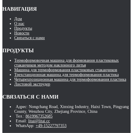
НАВИГАЦИЯ
Дом
О нас
Продукты
Новости
Связаться с нами
ПРОДУКТЫ
Термоформовочная машина для формования пластиковых
стаканчиков методом наклонного литья
Машина для термоформования пластиковых стаканчиков
Трехстанционная машина для термоформования пластика
Четырехпозиционная машина для термоформования пластика
Листовой экструдер
СВЯЗАТЬСЯ С НАМИ
Адрес: Nongchang Road, Xinxing Industry, Haixi Town, Pingyang
County, Wenzhou City, Zhejiang Province, China
Тел.:
8619967352685
Email:
litai@litai.cc
WhatsApp:
+49-15227797353