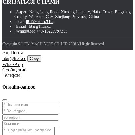
СВЯЗАТЬСЯ С НАМИ
Адрес: Nongchang Road, Xinxing Industry, Haixi Town, Pingyang
County, Wenzhou City, Zhejiang Province, China
Тел.:
8619967352685
Email:
litai@litai.cc
WhatsApp:
+49-15227797353
Copyright © LITAI MACHINERY CO, LTD 2026 All Right Reserved
Эл. Почта
litai@litai.cc
Copy
WhatsApp
Сообщение
Телефон
Онлайн-запрос